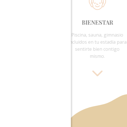
BIENE
Piscina, sau
incluidos en t
sentirte bi
mis