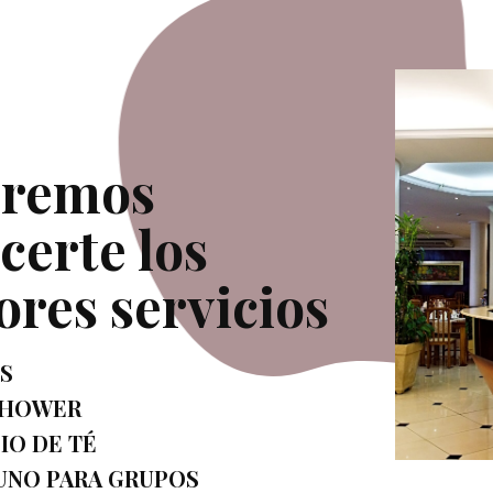
remos
certe los
ores servicios
S
SHOWER
IO DE TÉ
UNO PARA GRUPOS