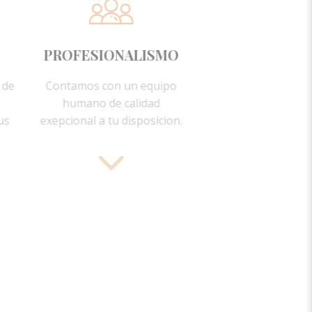
AJACIÓN
PROFESIONALISMO
a en el medio de
Contamos con un equipo
d. Disfruta de
humano de calidad
jardines en tus
exepcional a tu disposicion.
de descanso.