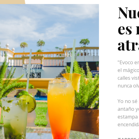
Nu
es
atr
"Evoco en
el mágico
calles vi
nunca olv
Yo no sé 
antaño y
estampa 
encendida