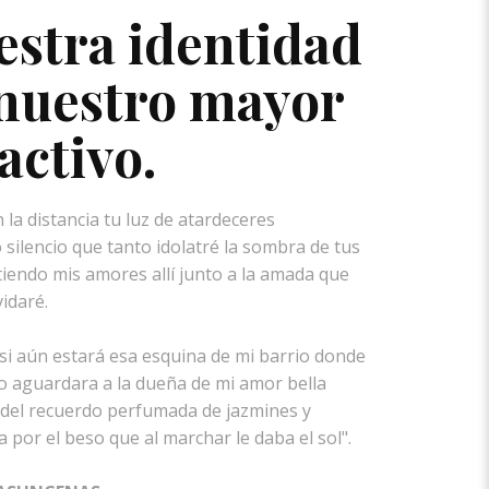
estra identidad
 nuestro mayor
activo.
 la distancia tu luz de atardeceres
 silencio que tanto idolatré la sombra de tus
stiendo mis amores allí junto a la amada que
idaré.
si aún estará esa esquina de mi barrio donde
o aguardara a la dueña de mi amor bella
del recuerdo perfumada de jazmines y
 por el beso que al marchar le daba el sol".