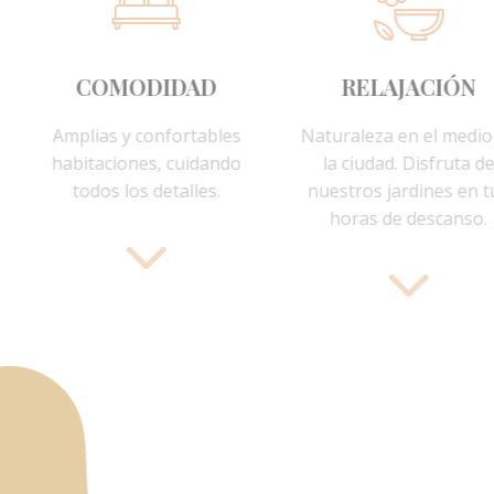
STAR
COMODIDAD
REL
na, gimnasio
Amplias y confortables
Naturalez
u estadía para
habitaciones, cuidando
la ciuda
en contigo
todos los detalles.
nuestros 
mo.
horas 