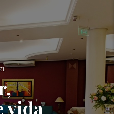
EL
r,
e vida